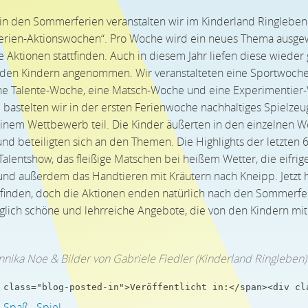
 in den Sommerferien veranstalten wir im Kinderland Ringlebe
rien-Aktionswochen“. Pro Woche wird ein neues Thema ausgew
lle Aktionen stattfinden. Auch in diesem Jahr liefen diese wiede
 den Kindern angenommen. Wir veranstalteten eine Sportwoche
ne Talente-Woche, eine Matsch-Woche und eine Experimentier
bastelten wir in der ersten Ferienwoche nachhaltiges Spielz
inem Wettbewerb teil. Die Kinder äußerten in den einzelnen W
d beteiligten sich an den Themen. Die Highlights der letzten
Talentshow, das fleißige Matschen bei heißem Wetter, die eifri
d außerdem das Handtieren mit Kräutern nach Kneipp. Jetzt h
 finden, doch die Aktionen enden natürlich nach den Sommerfer
glich schöne und lehrreiche Angebote, die von den Kindern mi
nnika Noe & Bilder von Gabriele Fiedler (Kinderland Ringleben)
 class="blog-posted-in">Veröffentlicht in:</span><div cl
Spaß
Spiel