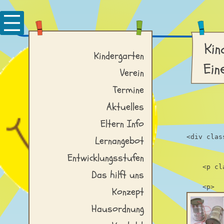
Kindergarten
Verein
Termine
Aktuelles
Eltern Info
<div clas
Lernangebot
Entwicklungsstufen
         
    <p cl
Das hilft uns
    <p>
Konzept
Hausordnung