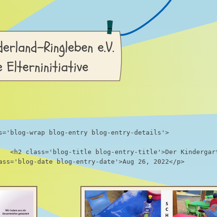
s='blog-wrap blog-entry blog-entry-details'>

   <h2 class='blog-title blog-entry-title'>Der Kindergart
ass='blog-date blog-entry-date'>Aug 26, 2022</p>
