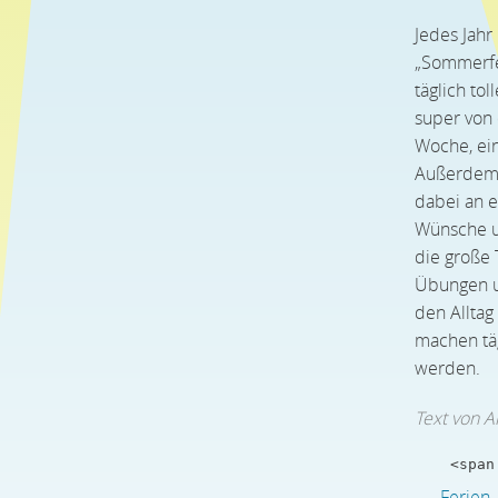
Jedes Jahr
„Sommerfe
täglich to
super von
Woche, ei
Außerdem 
dabei an e
Wünsche un
die große 
Übungen un
den Alltag
machen tä
werden.
Text von A
    <span
Ferien