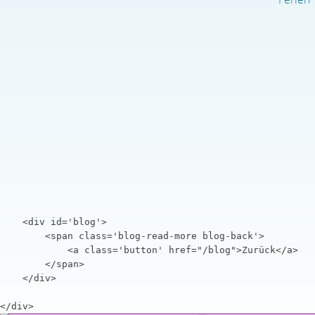
    <div id='blog'>

        <span class='blog-read-more blog-back'>

            <a class='button' href="/blog">Zurück</a>

        </span>

    </div>

</div>