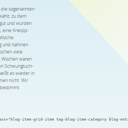
n die sogenannten
ählt, zu dem
r gut und wurden
, eine Kneipp-
-Woche.
eug und nahmen
ochen viele
 6 Wochen waren
gen Schwungtuch-
eißt es wieder in
ien nicht. Wir
tbestimmt
ass="blog-item-grid-item tag-blog-item-category blog-ent